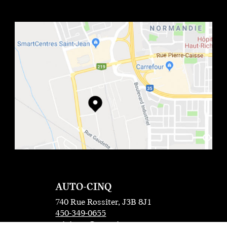
AUTO-CINQ
740 Rue Rossiter, J3B 8J1
450-349-0655
miniccrc@autocinq.com