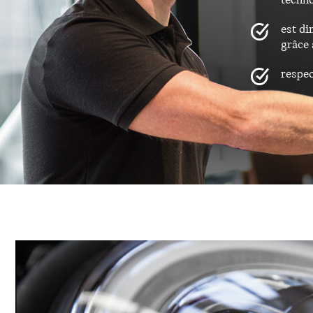
techno
est di
grâce
respec