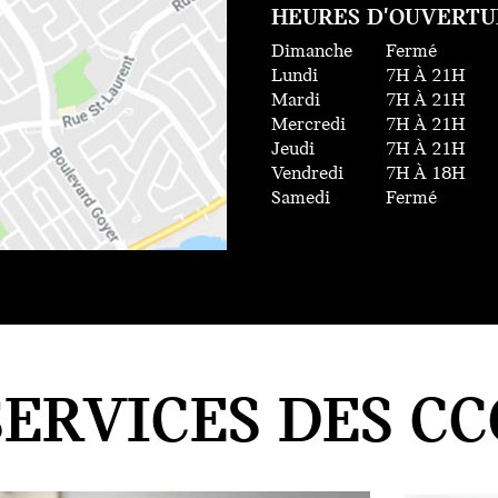
HEURES D'OUVERTU
Dimanche
Fermé
Lundi
7H À 21H
Mardi
7H À 21H
Mercredi
7H À 21H
Jeudi
7H À 21H
Vendredi
7H À 18H
Samedi
Fermé
SERVICES DES CC