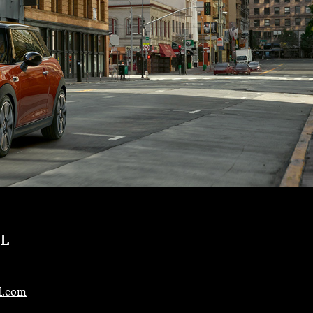
EL
l.com