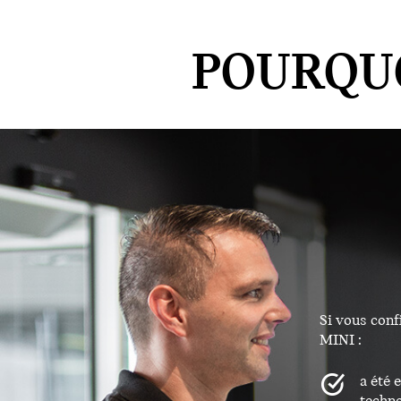
POURQUO
Si vous conf
MINI :
a été 