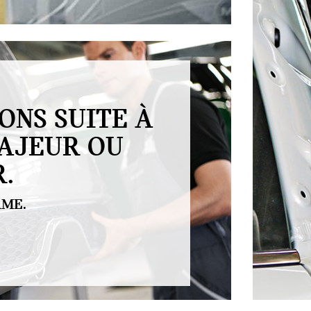
ONS SUITE À
AJEUR OU
.
RME.